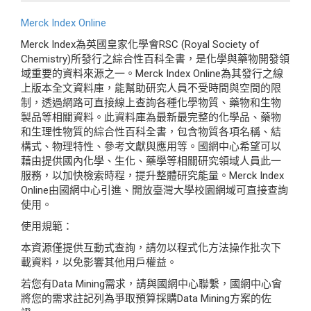
Merck Index Online
Merck Index為英國皇家化學會RSC (Royal Society of
Chemistry)所發行之綜合性百科全書，是化學與藥物開發領
域重要的資料來源之一。Merck Index Online為其發行之線
上版本全文資料庫，能幫助研究人員不受時間與空間的限
制，透過網路可直接線上查詢各種化學物質、藥物和生物
製品等相關資料。此資料庫為最新最完整的化學品、藥物
和生理性物質的綜合性百科全書，包含物質各項名稱、結
構式、物理特性、參考文獻與應用等。國網中心希望可以
藉由提供國內化學、生化、藥學等相關研究領域人員此一
服務，以加快檢索時程，提升整體研究能量。Merck Index
Online由國網中心引進、開放臺灣大學校園網域可直接查詢
使用。
使用規範：
本資源僅提供互動式查詢，請勿以程式化方法操作批次下
載資料，以免影響其他用戶權益。
若您有Data Mining需求，請與國網中心聯繫，國網中心會
將您的需求註記列為爭取預算採購Data Mining方案的佐