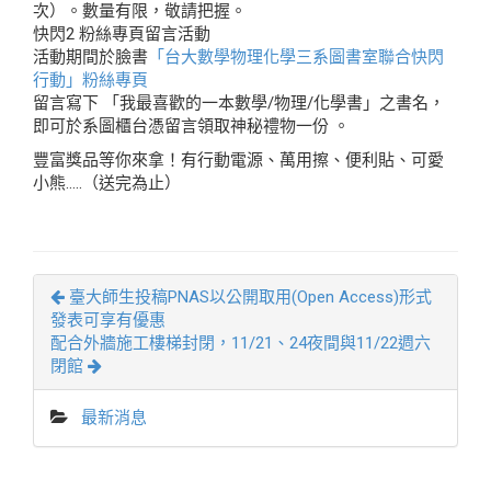
次）。數量有限，敬請把握。
快閃2 粉絲專頁留言活動
活動期間於臉書
「台大數學物理化學三系圖書室聯合快閃
行動」粉絲專頁
留言寫下 「我最喜歡的一本數學/物理/化學書」之書名，
即可於系圖櫃台憑留言領取神秘禮物一份 。
豐富獎品等你來拿！有行動電源、萬用擦、便利貼、可愛
小熊…..（送完為止）
臺大師生投稿PNAS以公開取用(Open Access)形式
發表可享有優惠
配合外牆施工樓梯封閉，11/21、24夜間與11/22週六
閉館
最新消息