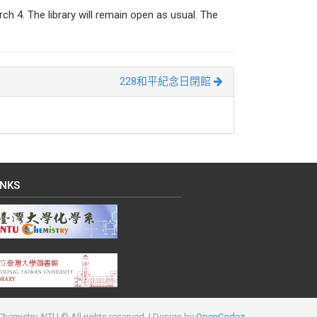
ch 4. The library will remain open as usual. The
228和平紀念日閉館
INKS
hemistry, NTU © All rights reserved.
| Design by
OpenCodez