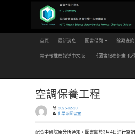
首頁
最新消息
圖書借閱
館藏查詢
電子報推薦報導中文版
《圖書服務計畫-化
空調保養工程
2025-02-20
化學系圖書室
配合中研院原分所通知，圖書館於3月4日進行空