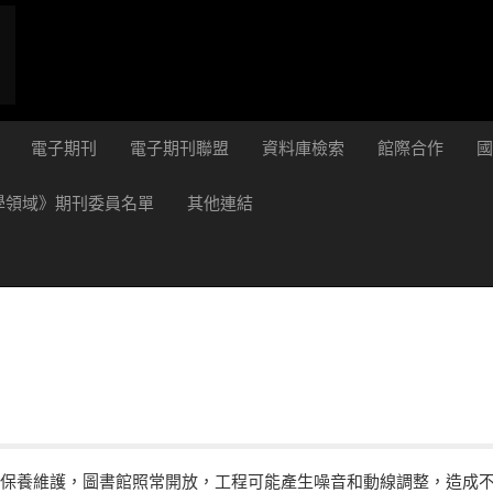
電子期刊
電子期刊聯盟
資料庫檢索
館際合作
學領域》期刊委員名單
其他連結
調保養維護，圖書館照常開放，工程可能產生噪音和動線調整，造成