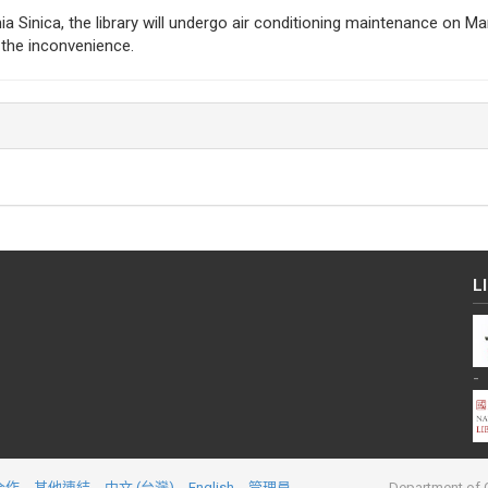
Sinica, the library will undergo air conditioning maintenance on Mar
the inconvenience.
L
-
合作
其他連結
中文 (台灣)
English
管理員
Department of C