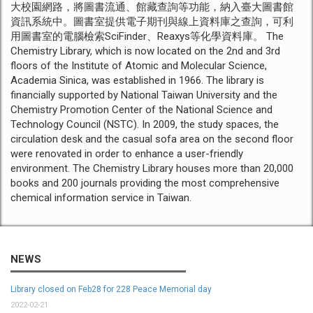
大校園網路，將圖書流通、館藏查詢等功能，納入臺大圖書館
資訊系統中。圖書室提供電子期刊與線上資料庫之查詢，可利
用圖書室的電腦檢索SciFinder、Reaxys等化學資料庫。 The
Chemistry Library, which is now located on the 2nd and 3rd
floors of the Institute of Atomic and Molecular Science,
Academia Sinica, was established in 1966. The library is
financially supported by National Taiwan University and the
Chemistry Promotion Center of the National Science and
Technology Council (NSTC). In 2009, the study spaces, the
circulation desk and the casual sofa area on the second floor
were renovated in order to enhance a user-friendly
environment. The Chemistry Library houses more than 20,000
books and 200 journals providing the most comprehensive
chemical information service in Taiwan.
NEWS
Library closed on Feb28 for 228 Peace Memorial day
2022-02-21