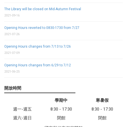
The Library will be closed on Mid-Autumn Festival
2021-09-16
Opening Hours reverted to 0830-1730 from 7/27
2021-07-26
Opening Hours changes from 7/13 to 7/26
2021-07-09
Opening Hours changes from 6/29 to 7/12
2021-06-25
開放時間
學期中
寒暑假
週一-週五
8:30 - 17:30
8:30 - 17:30
週六-週日
閉館
閉館