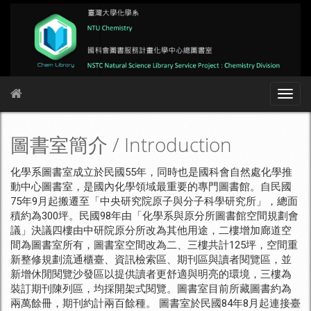
圖書室簡介 / Introduction
化學系圖書室成立於民國55年，同時也是國科會自然處化學推
動中心圖書室，是國內化學領域最重要的專門圖書館。自民國
75年9月起搬遷至「中央研究院原子與分子科學研究所」，總面
積約為300坪。民國98年由「化學系與原分所圖書館空間規劃會
議」決議四樓由中研院原分所改為其他用途，二樓增加廊道空
間為圖書室所有，圖書室空間改為二、三樓共計125坪，空間重
新整修規劃流通櫃臺、資訊檢索區、期刊區與讀者閱覽區，並
新增休閒閱覽沙發區以提供讀者更舒適與明亮的環境，三樓為
裝訂期刊陳列區，均採開架式閱覽。圖書室目前所藏圖書約為
兩萬餘冊，期刊約計兩百餘種。 圖書室於民國84年8月起連接臺